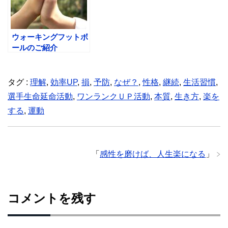
ウォーキングフットボ
ールのご紹介
タグ :
理解
,
効率UP
,
損
,
予防
,
なぜ？
,
性格
,
継続
,
生活習慣
,
選手生命延命活動
,
ワンランクＵＰ活動
,
本質
,
生き方
,
楽を
する
,
運動
「
感性を磨けば、人生楽になる
」
コメントを残す